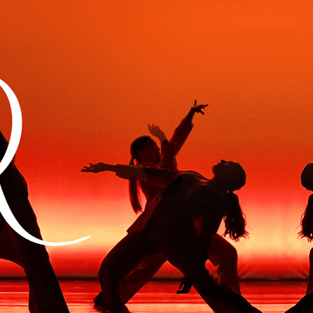
Exporter les lignes sélectionnées
Exporter toutes les colonnes
Exporter uniquement les colonnes affichées
Menu
Ajoutez un logo, un bouton, des réseaux sociaux
Cliquez pour éditer
Actualités
▴
▾
L'Association
▴
▾
Présentation
Professeurs
Conseil d'Administration
Palmarès des Élèves
Cours & Stages
▴
▾
S'inscrire
Cours de Danse
Planning des Cours et Tarifs