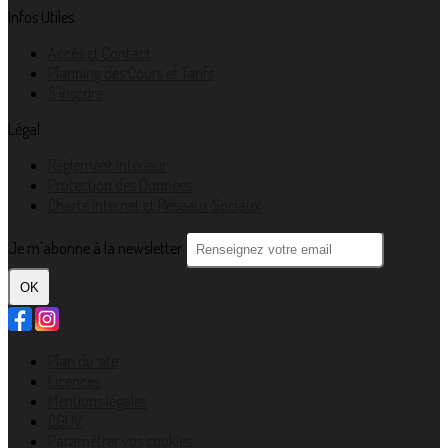
Infos Utiles
Accès et Contact
Planning des Cours et Tarifs
S'inscrire
Légal
Règlement Intérieur
Protection des Données
Charte Internet et Réseaux Sociaux
Je m'abonne à la newsletter
OK
Plan du site
Licences
Mentions légales
CGUV
Paramétrer vos cookies