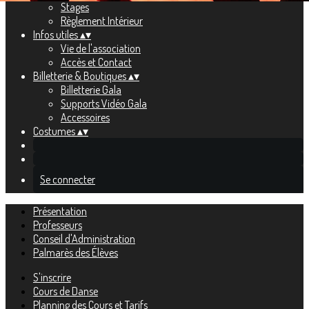
Stages
Règlement Intérieur
Infos utiles
▴
▾
Vie de l'association
Accès et Contact
Billetterie & Boutiques
▴
▾
Billetterie Gala
Supports Vidéo Gala
Accessoires
Costumes
▴
▾
Se connecter
Présentation
Professeurs
Conseil d'Administration
Palmarès des Élèves
S'inscrire
Cours de Danse
Planning des Cours et Tarifs