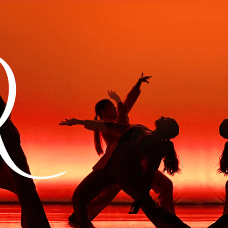
Exporter les lignes sélectionnées
Exporter toutes les colonnes
Exporter uniquement les colonnes affichées
Menu
Ajoutez un logo, un bouton, des réseaux sociaux
Cliquez pour éditer