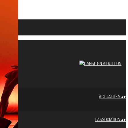
ACTUALITÉS
▴
▾
L'ASSOCIATION
▴
▾