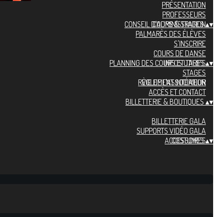
PRÉSENTATION
PROFESSEURS
CONSEIL D'ADMINISTRATION
COURS & STAGES
▴
▾
PALMARÈS DES ÉLÈVES
S'INSCRIRE
COURS DE DANSE
PLANNING DES COURS ET TARIFS
INFOS UTILES
▴
▾
STAGES
RÈGLEMENT INTÉRIEUR
VIE DE L'ASSOCIATION
ACCÈS ET CONTACT
BILLETTERIE & BOUTIQUES
▴
▾
BILLETTERIE GALA
SUPPORTS VIDÉO GALA
ACCESSOIRES
COSTUMES
▴
▾