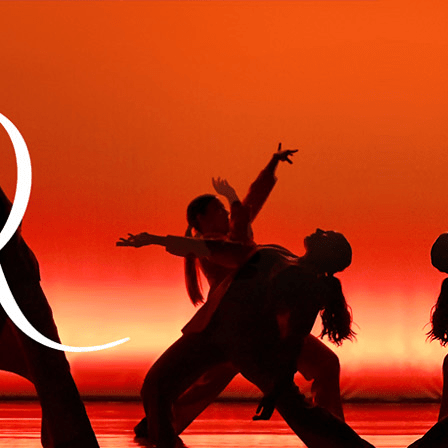
Exporter les lignes sélectionnées
Exporter toutes les colonnes
Exporter uniquement les colonnes affichées
Menu
Ajoutez un logo, un bouton, des réseaux sociaux
Cliquez pour éditer
Actualités
▴
▾
L'Association
▴
▾
Présentation
Professeurs
Conseil d'Administration
Palmarès des Élèves
Cours & Stages
▴
▾
S'inscrire
Cours de Danse
Planning des Cours et Tarifs