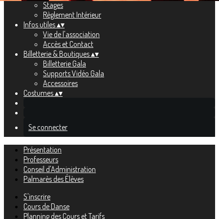
Stages
Règlement Intérieur
Infos utiles
▴
▾
Vie de l'association
Accès et Contact
Billetterie & Boutiques
▴
▾
Billetterie Gala
Supports Vidéo Gala
Accessoires
Costumes
▴
▾
Se connecter
Présentation
Professeurs
Conseil d'Administration
Palmarès des Élèves
S'inscrire
Cours de Danse
Planning des Cours et Tarifs