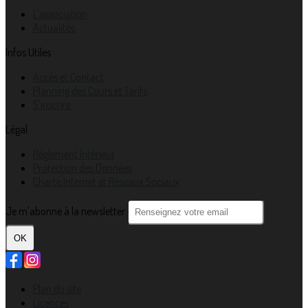
L'association
Actualités
Infos Utiles
Accès et Contact
Planning des Cours et Tarifs
S'inscrire
Légal
Règlement Intérieur
Protection des Données
Charte Internet et Réseaux Sociaux
Je m'abonne à la newsletter
OK
Plan du site
Licences