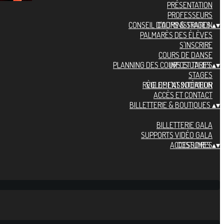
PRÉSENTATION
PROFESSEURS
CONSEIL D'ADMINISTRATION
COURS & STAGES
▴
▾
PALMARÈS DES ÉLÈVES
S'INSCRIRE
COURS DE DANSE
PLANNING DES COURS ET TARIFS
INFOS UTILES
▴
▾
STAGES
RÈGLEMENT INTÉRIEUR
VIE DE L'ASSOCIATION
ACCÈS ET CONTACT
BILLETTERIE & BOUTIQUES
▴
▾
BILLETTERIE GALA
SUPPORTS VIDÉO GALA
ACCESSOIRES
COSTUMES
▴
▾