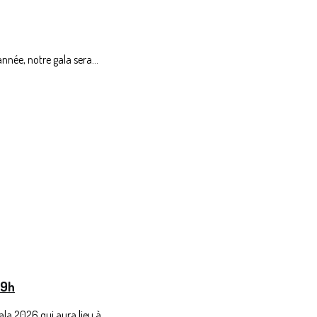
nnée, notre gala sera...
 9h
la 2026 qui aura lieu à...