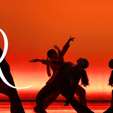
Exporter les lignes sélectionnées
Exporter toutes les colonnes
Exporter uniquement les colonnes affichées
Menu
Ajoutez un logo, un bouton, des réseaux sociaux
Cliquez pour éditer