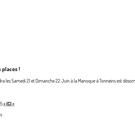
 places !
endra les Samedi 21 et Dimanche 22 Juin à la Manoque à Tonneins est désor
25
> ICI <
s :