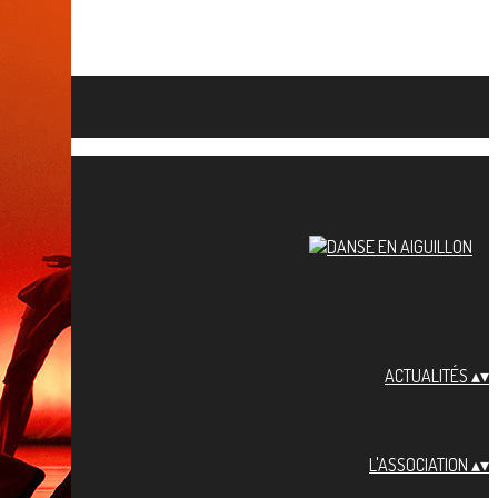
ACTUALITÉS
▴
▾
L'ASSOCIATION
▴
▾