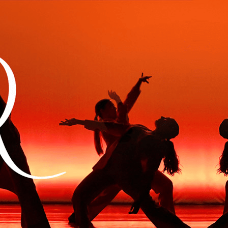
Exporter les lignes sélectionnées
Exporter toutes les colonnes
Exporter uniquement les colonnes affichées
Menu
Ajoutez un logo, un bouton, des réseaux sociaux
Cliquez pour éditer
Actualités
▴
▾
L'Association
▴
▾
Présentation
Professeurs
Conseil d'Administration
Palmarès des Élèves
Cours & Stages
▴
▾
S'inscrire
Cours de Danse
Planning des Cours et Tarifs