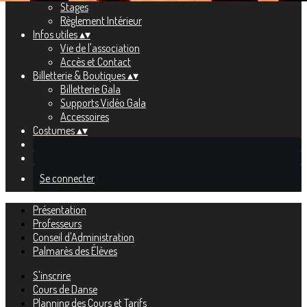
Stages
Règlement Intérieur
Infos utiles
▴
▾
Vie de l'association
Accès et Contact
Billetterie & Boutiques
▴
▾
Billetterie Gala
Supports Vidéo Gala
Accessoires
Costumes
▴
▾
Se connecter
Présentation
Professeurs
Conseil d'Administration
Palmarès des Élèves
S'inscrire
Cours de Danse
Planning des Cours et Tarifs