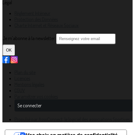
Légal
Règlement Intérieur
Protection des Données
Charte Internet et Réseaux Sociaux
Je m'abonne à la newsletter
OK
Plan du site
Licences
Mentions légales
CGUV
Paramétrer vos cookies
Se connecter
Propulsé par AssoConnect, le logiciel des associations Sportives