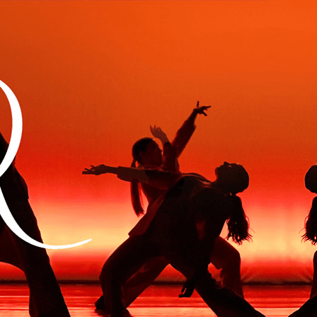
Exporter les lignes sélectionnées
Exporter toutes les colonnes
Exporter uniquement les colonnes affichées
Menu
<
>
Billetterie Gala
Supports Vidéo Gala
Accessoires
Ajoutez un logo, un bouton, des réseaux sociaux
Cliquez pour éditer
Actualités
▴
▾
L'Association
▴
▾
Présentation
Professeurs