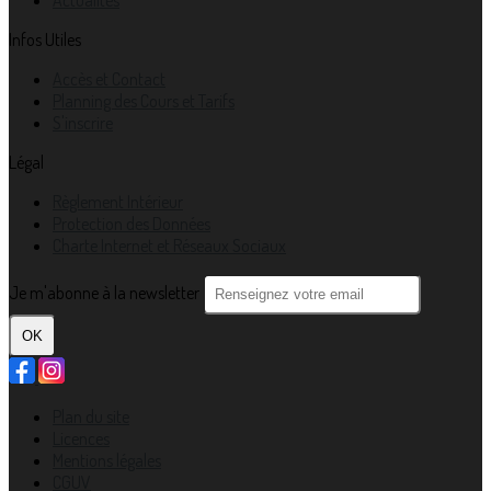
Actualités
Infos Utiles
Accès et Contact
Planning des Cours et Tarifs
S'inscrire
Légal
Règlement Intérieur
Protection des Données
Charte Internet et Réseaux Sociaux
Je m'abonne à la newsletter
OK
Plan du site
Licences
Mentions légales
CGUV