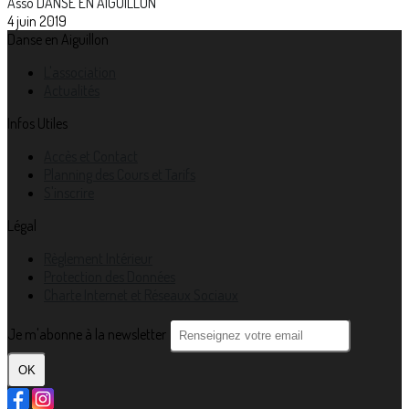
Asso DANSE EN AIGUILLON
4 juin 2019
Danse en Aiguillon
L'association
Actualités
Infos Utiles
Accès et Contact
Planning des Cours et Tarifs
S'inscrire
Légal
Règlement Intérieur
Protection des Données
Charte Internet et Réseaux Sociaux
Je m'abonne à la newsletter
OK