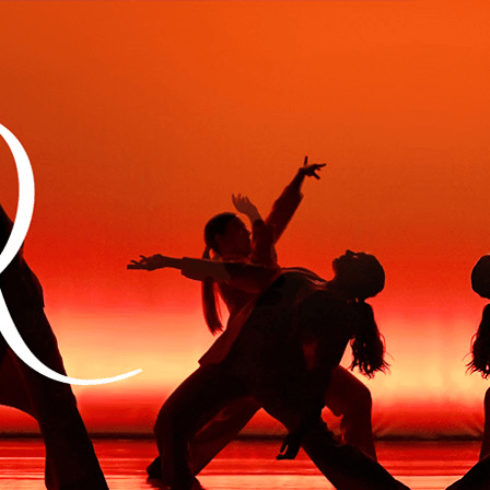
Exporter les lignes sélectionnées
Exporter toutes les colonnes
Exporter uniquement les colonnes affichées
Menu
<
>
Vie de l'association
Accès et Contact
Ajoutez un logo, un bouton, des réseaux sociaux
Cliquez pour éditer
Actualités
▴
▾
L'Association
▴
▾
Présentation
Professeurs
Conseil d'Administration