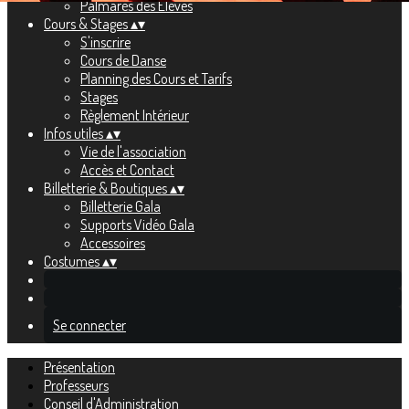
Palmarès des Élèves
Cours & Stages
▴
▾
S'inscrire
Cours de Danse
Planning des Cours et Tarifs
Stages
Règlement Intérieur
Infos utiles
▴
▾
Vie de l'association
Accès et Contact
Billetterie & Boutiques
▴
▾
Billetterie Gala
Supports Vidéo Gala
Accessoires
Costumes
▴
▾
Se connecter
Présentation
Professeurs
Conseil d'Administration